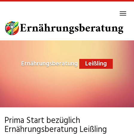
Skip
to
Tog
main
navi
content
Ernährungsberatung
Leißling
Prima Start bezüglich
Ernährungsberatung Leißling