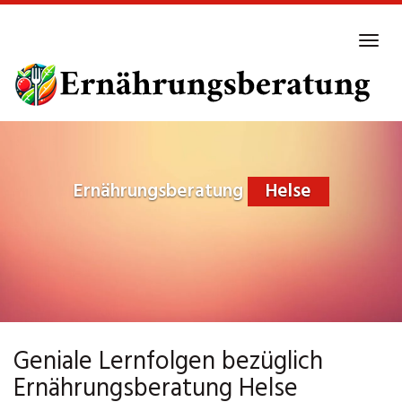
Skip
to
Tog
main
navi
content
Ernährungsberatung
Helse
Geniale Lernfolgen bezüglich
Ernährungsberatung Helse