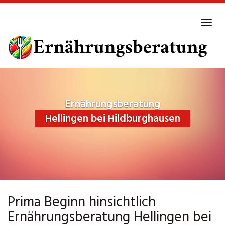
Skip
to
Tog
main
navi
content
Ernährungsberatung
Hellingen bei Hildburghausen
Prima Beginn hinsichtlich
Ernährungsberatung Hellingen bei