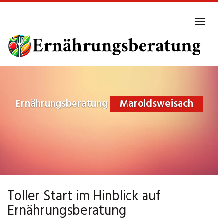
Skip
to
Tog
main
navi
content
Ernährungsberatung
Maroldsweisach
Toller Start im Hinblick auf
Ernährungsberatung