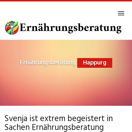
Skip
to
Tog
main
navi
content
Ernährungsberatung
Happurg
Svenja ist extrem begeistert in
Sachen Ernährungsberatung