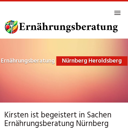
Skip
to
Tog
main
navi
content
Ernährungsberatung
Nürnberg Heroldsberg
Kirsten ist begeistert in Sachen
Ernährungsberatung Nürnberg