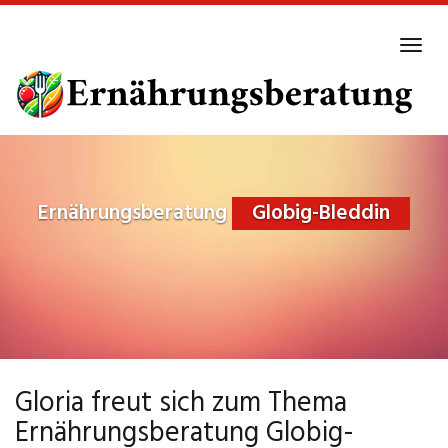
Skip
to
Tog
main
navi
content
Ernährungsberatung
Globig-Bleddin
Gloria freut sich zum Thema
Ernährungsberatung Globig-