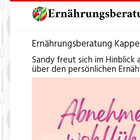
Skip
to
main
content
Ernährungsberatung Kappeln
Sandy freut sich im Hinblic
über den persönlichen Ernäh