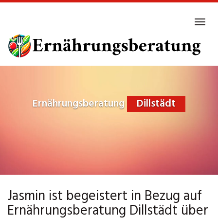
Skip
to
Tog
main
navi
content
Ernährungsberatung
Dillstädt
Jasmin ist begeistert in Bezug auf
Ernährungsberatung Dillstädt über