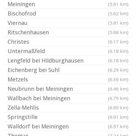
Meiningen
(5.61 km)
Bischofrod
(5.62 km)
Viernau
(5.81 km)
Ritschenhausen
(5.88 km)
Christes
(6.17 km)
Untermaßfeld
(6.18 km)
Lengfeld bei Hildburghausen
(6.18 km)
Eichenberg bei Suhl
(6.29 km)
Metzels
(6.36 km)
Neubrunn bei Meiningen
(6.46 km)
Wallbach bei Meiningen
(6.79 km)
Zella-Mehlis
(6.89 km)
Springstille
(6.91 km)
Walldorf bei Meiningen
(6.97 km)
Themar
(7.24 km)