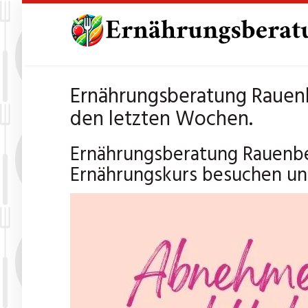
Skip
to
main
content
Ernährungsberatung Rauenb
den letzten Wochen.
Ernährungsberatung Rauenbe
Ernährungskurs besuchen und