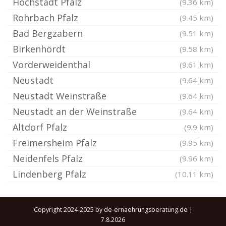
Hochstadt Pfalz
(9.36 km)
Rohrbach Pfalz
(9.45 km)
Bad Bergzabern
(9.51 km)
Birkenhördt
(9.58 km)
Vorderweidenthal
(9.61 km)
Neustadt
(9.64 km)
Neustadt Weinstraße
(9.64 km)
Neustadt an der Weinstraße
(9.64 km)
Altdorf Pfalz
(9.9 km)
Freimersheim Pfalz
(9.95 km)
Neidenfels Pfalz
(9.96 km)
Lindenberg Pfalz
(10.11 km)
Copyright 2024-2025 by de-ernaehrungsberatung.de |
7.8.2026