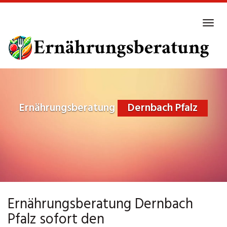
Skip
to
Tog
main
navi
content
Ernährungsberatung
Dernbach Pfalz
Ernährungsberatung Dernbach
Pfalz sofort den