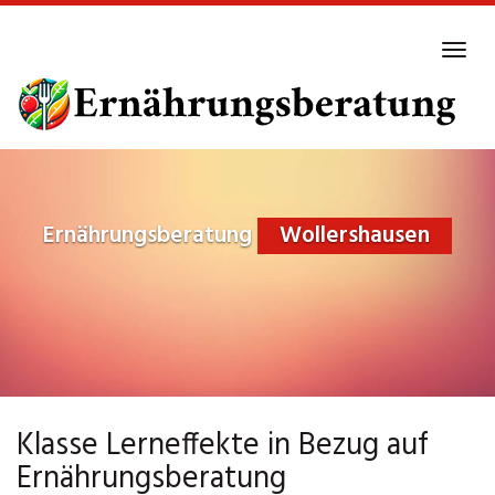
Skip
to
Tog
main
navi
content
Ernährungsberatung
Wollershausen
Klasse Lerneffekte in Bezug auf
Ernährungsberatung