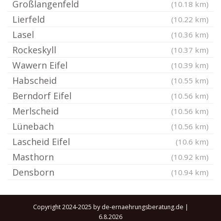
Großlangenfeld
(10.18 km)
Lierfeld
(10.22 km)
Lasel
(10.36 km)
Rockeskyll
(10.37 km)
Wawern Eifel
(10.39 km)
Habscheid
(10.55 km)
Berndorf Eifel
(10.56 km)
Merlscheid
(10.56 km)
Lünebach
(10.56 km)
Lascheid Eifel
(10.6 km)
Masthorn
(10.92 km)
Densborn
(10.94 km)
Copyright 2024-2025 by de-ernaehrungsberatung.de |
6.8.2026