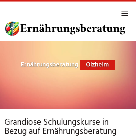
Skip
to
Tog
main
navi
content
Ernährungsberatung
Olzheim
Grandiose Schulungskurse in
Bezug auf Ernährungsberatung