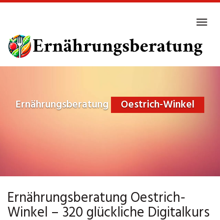
Skip
to
Tog
main
navi
content
Ernährungsberatung
Oestrich-Winkel
Ernährungsberatung Oestrich-
Winkel – 320 glückliche Digitalkurs