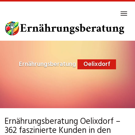
Skip
to
Tog
main
navi
content
Ernährungsberatung
Oelixdorf
Ernährungsberatung Oelixdorf –
362 faszinierte Kunden in den