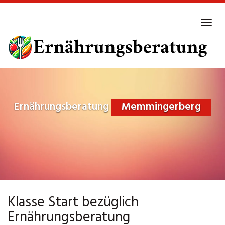
Skip
to
Tog
main
navi
content
Ernährungsberatung
Memmingerberg
Klasse Start bezüglich
Ernährungsberatung