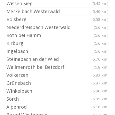
Wissen Sieg
(5.45 km)
Merkelbach Westerwald
(5.46 km)
Bölsberg
(5.58 km)
Niederdreisbach Westerwald
(5.6 km)
Roth bei Hamm
(5.6 km)
Kirburg
(5.6 km)
Ingelbach
(5.6 km)
Steinebach an der Wied
(5.76 km)
Wallmenroth bei Betzdorf
(5.8 km)
Volkerzen
(5.83 km)
Grünebach
(5.87 km)
Winkelbach
(5.88 km)
Sörth
(5.95 km)
Alpenrod
(6.16 km)
Borod Westerwald
(6.17 km)