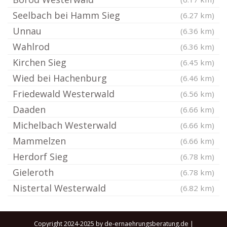
Seelbach bei Hamm Sieg
(6.27 km)
Unnau
(6.36 km)
Wahlrod
(6.36 km)
Kirchen Sieg
(6.45 km)
Wied bei Hachenburg
(6.46 km)
Friedewald Westerwald
(6.56 km)
Daaden
(6.66 km)
Michelbach Westerwald
(6.66 km)
Mammelzen
(6.66 km)
Herdorf Sieg
(6.78 km)
Gieleroth
(6.78 km)
Nistertal Westerwald
(6.82 km)
Copyright 2024-2025 by de-ernaehrungsberatung.de |