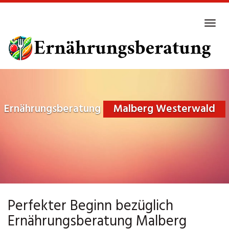
Skip
to
Tog
main
navi
content
Ernährungsberatung
Malberg Westerwald
Perfekter Beginn bezüglich
Ernährungsberatung Malberg