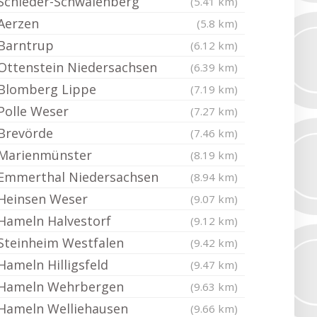
Schieder-Schwalenberg
(5.41 km)
Aerzen
(5.8 km)
Barntrup
(6.12 km)
Ottenstein Niedersachsen
(6.39 km)
Blomberg Lippe
(7.19 km)
Polle Weser
(7.27 km)
Brevörde
(7.46 km)
Marienmünster
(8.19 km)
Emmerthal Niedersachsen
(8.94 km)
Heinsen Weser
(9.07 km)
Hameln Halvestorf
(9.12 km)
Steinheim Westfalen
(9.42 km)
Hameln Hilligsfeld
(9.47 km)
Hameln Wehrbergen
(9.63 km)
Hameln Welliehausen
(9.66 km)