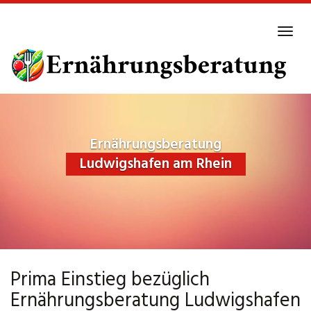
Skip
to
Tog
main
navi
content
Ernährungsberatung
Ludwigshafen am Rhein
Prima Einstieg bezüglich
Ernährungsberatung Ludwigshafen