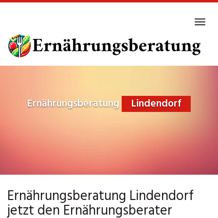
Skip
to
Tog
main
navi
content
Ernährungsberatung
Lindendorf
Ernährungsberatung Lindendorf
jetzt den Ernährungsberater