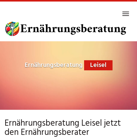
Skip
to
Tog
main
navi
content
Ernährungsberatung
Leisel
Ernährungsberatung Leisel jetzt
den Ernährungsberater