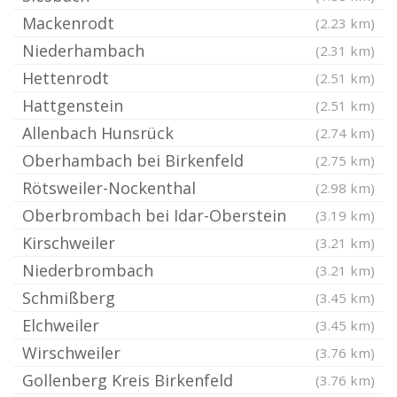
Mackenrodt
(2.23 km)
Niederhambach
(2.31 km)
Hettenrodt
(2.51 km)
Hattgenstein
(2.51 km)
Allenbach Hunsrück
(2.74 km)
Oberhambach bei Birkenfeld
(2.75 km)
Rötsweiler-Nockenthal
(2.98 km)
Oberbrombach bei Idar-Oberstein
(3.19 km)
Kirschweiler
(3.21 km)
Niederbrombach
(3.21 km)
Schmißberg
(3.45 km)
Elchweiler
(3.45 km)
Wirschweiler
(3.76 km)
Gollenberg Kreis Birkenfeld
(3.76 km)