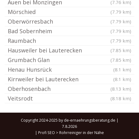
Auen bei Monzingen
(7.76 km)
Mörschied
(7.79 km)
Oberwörresbach
(7.79 km)
Bad Sobernheim
(7.79 km)
Raumbach
(7.79 km)
Hausweiler bei Lauterecken
(7.85 km)
Grumbach Glan
(7.85 km)
Henau Hunsrück
(8.1 km)
Kirrweiler bei Lauterecken
(8.1 km)
Oberhosenbach
(8.13 km)
Veitsrodt
(8.18 km)
Copyright 2024-2025 by de-ernaehrungsberatung.de |
7.8.2026
|
Profi SEO
>
Rohrreiniger in der Nähe