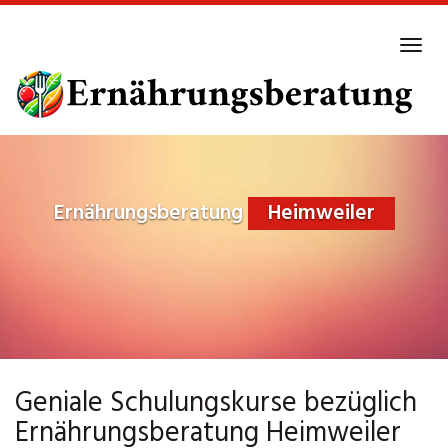
Skip
to
Tog
main
navi
content
Ernährungsberatung
Heimweiler
Geniale Schulungskurse bezüglich
Ernährungsberatung Heimweiler