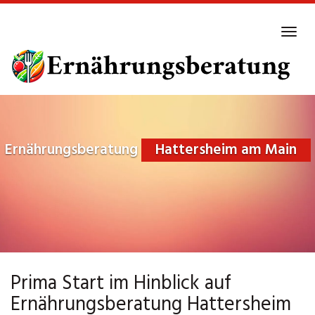
Skip
to
Tog
main
navi
content
Ernährungsberatung
Hattersheim am Main
Prima Start im Hinblick auf
Ernährungsberatung Hattersheim