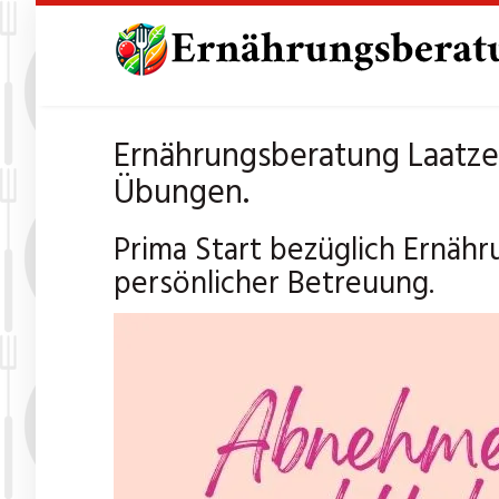
Skip
to
main
content
Ernährungsberatung Laatze
Übungen.
Prima Start bezüglich Ernähr
persönlicher Betreuung.