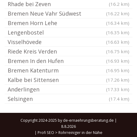
Rhade bei Zeven
(16.2 km)
Bremen Neue Vahr Südwest
(16.22 km)
Bremen Horn Lehe
(16.34 km)
Lengenbostel
(16.35 km)
Visselhövede
(16.63 km)
Riede Kreis Verden
(16.75 km)
Bremen In den Hufen
(16.93 km)
Bremen Katenturm
(16.95 km)
Kalbe bei Sittensen
(17.26 km)
Anderlingen
(17.33 km)
Selsingen
(17.4 km)
Copyright 2024-2025 by de-ernaehrungsberatung.de |
8.8.2026
|
Profi SEO
>
Rohrreiniger in der Nähe