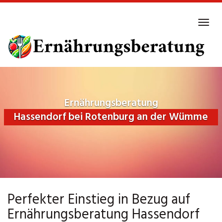
Skip
to
Tog
main
navi
content
Ernährungsberatung
Hassendorf bei Rotenburg an der Wümme
Perfekter Einstieg in Bezug auf
Ernährungsberatung Hassendorf