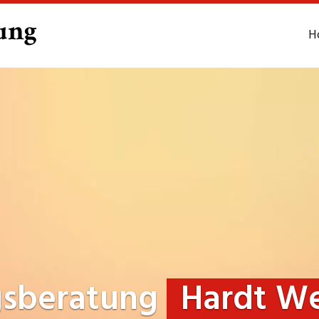
H
gsberatung
Hardt W