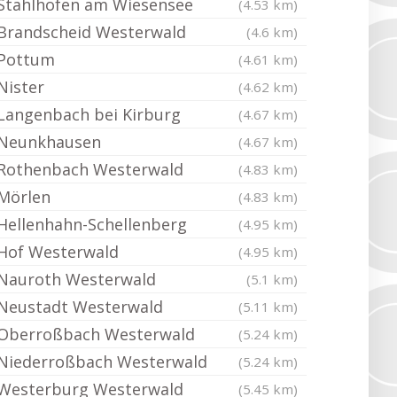
Stahlhofen am Wiesensee
(4.53 km)
Brandscheid Westerwald
(4.6 km)
Pottum
(4.61 km)
Nister
(4.62 km)
Langenbach bei Kirburg
(4.67 km)
Neunkhausen
(4.67 km)
Rothenbach Westerwald
(4.83 km)
Mörlen
(4.83 km)
Hellenhahn-Schellenberg
(4.95 km)
Hof Westerwald
(4.95 km)
Nauroth Westerwald
(5.1 km)
Neustadt Westerwald
(5.11 km)
Oberroßbach Westerwald
(5.24 km)
Niederroßbach Westerwald
(5.24 km)
Westerburg Westerwald
(5.45 km)