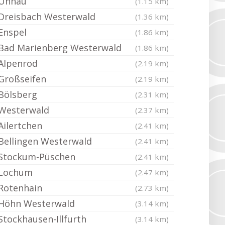
Unnau
(1.15 km)
Dreisbach Westerwald
(1.36 km)
Enspel
(1.86 km)
Bad Marienberg Westerwald
(1.86 km)
Alpenrod
(2.19 km)
Großseifen
(2.19 km)
Bölsberg
(2.31 km)
Westerwald
(2.37 km)
Ailertchen
(2.41 km)
Bellingen Westerwald
(2.41 km)
Stockum-Püschen
(2.41 km)
Lochum
(2.47 km)
Rotenhain
(2.73 km)
Höhn Westerwald
(3.14 km)
Stockhausen-Illfurth
(3.14 km)