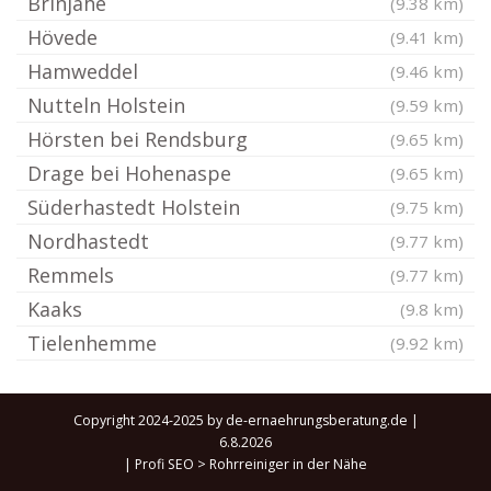
Brinjahe
(9.38 km)
Hövede
(9.41 km)
Hamweddel
(9.46 km)
Nutteln Holstein
(9.59 km)
Hörsten bei Rendsburg
(9.65 km)
Drage bei Hohenaspe
(9.65 km)
Süderhastedt Holstein
(9.75 km)
Nordhastedt
(9.77 km)
Remmels
(9.77 km)
Kaaks
(9.8 km)
Tielenhemme
(9.92 km)
Copyright 2024-2025 by de-ernaehrungsberatung.de |
6.8.2026
|
Profi SEO
>
Rohrreiniger in der Nähe