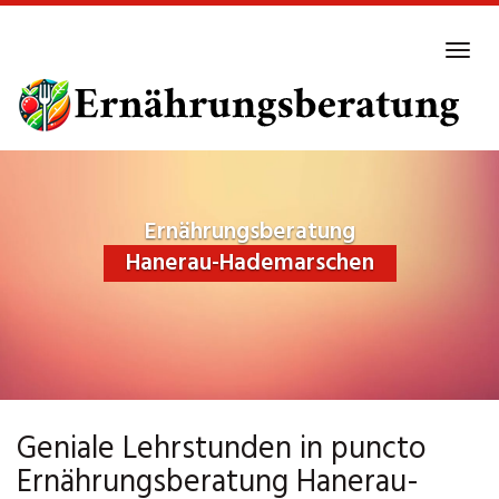
Skip
to
Tog
main
navi
content
Ernährungsberatung
Hanerau-Hademarschen
Geniale Lehrstunden in puncto
Ernährungsberatung Hanerau-