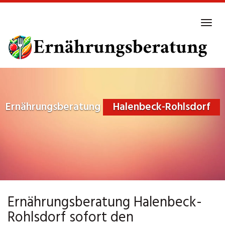
Skip
to
Tog
main
navi
content
Ernährungsberatung
Halenbeck-Rohlsdorf
Ernährungsberatung Halenbeck-
Rohlsdorf sofort den