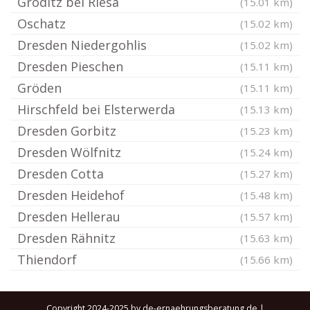
Gröditz bei Riesa
(15.01 km)
Oschatz
(15.02 km)
Dresden Niedergohlis
(15.02 km)
Dresden Pieschen
(15.11 km)
Gröden
(15.11 km)
Hirschfeld bei Elsterwerda
(15.13 km)
Dresden Gorbitz
(15.23 km)
Dresden Wölfnitz
(15.24 km)
Dresden Cotta
(15.27 km)
Dresden Heidehof
(15.48 km)
Dresden Hellerau
(15.57 km)
Dresden Rähnitz
(15.63 km)
Thiendorf
(15.66 km)
Copyright 2024-2025 by de-ernaehrungsberatung.de |