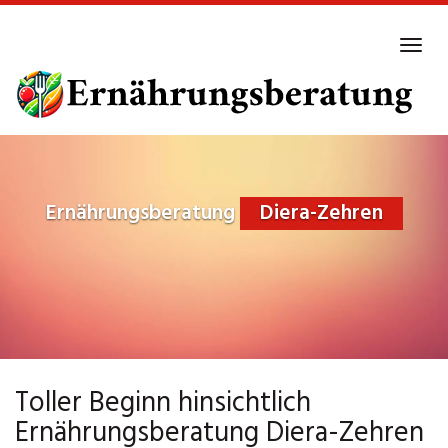
Skip
to
Tog
main
navi
content
Ernährungsberatung
Diera-Zehren
Toller Beginn hinsichtlich
Ernährungsberatung Diera-Zehren