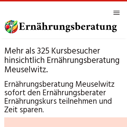
Skip
to
Tog
main
navi
content
Mehr als 325 Kursbesucher
hinsichtlich Ernährungsberatung
Meuselwitz.
Ernährungsberatung Meuselwitz
sofort den Ernährungsberater
Ernährungskurs teilnehmen und
Zeit sparen.