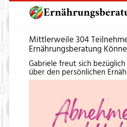
Skip
to
main
content
Mittlerweile 304 Teilnehme
Ernährungsberatung Könne
Gabriele freut sich bezügli
über den persönlichen Ernäh