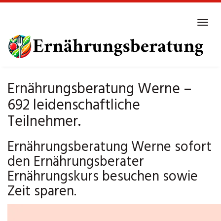
Skip
to
Tog
main
navi
content
Ernährungsberatung Werne –
692 leidenschaftliche
Teilnehmer.
Ernährungsberatung Werne sofort
den Ernährungsberater
Ernährungskurs besuchen sowie
Zeit sparen.