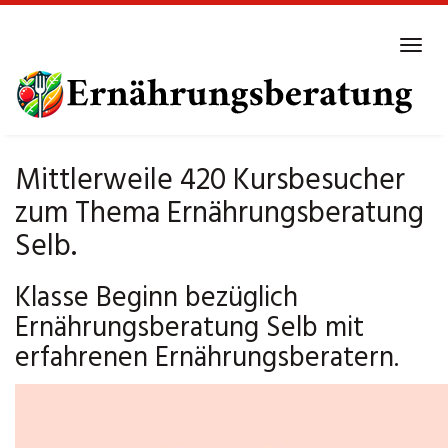
Skip
to
Tog
main
navi
content
Mittlerweile 420 Kursbesucher
zum Thema Ernährungsberatung
Selb.
Klasse Beginn bezüglich
Ernährungsberatung Selb mit
erfahrenen Ernährungsberatern.