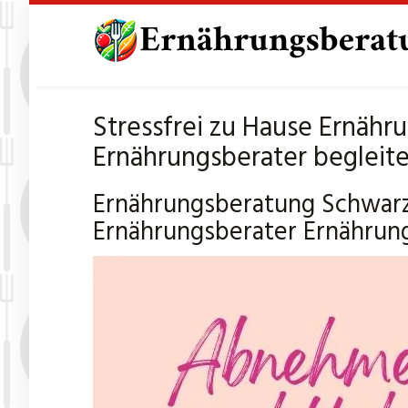
Skip
to
main
content
Stressfrei zu Hause Ernähr
Ernährungsberater begleite
Ernährungsberatung Schwarz
Ernährungsberater Ernährun