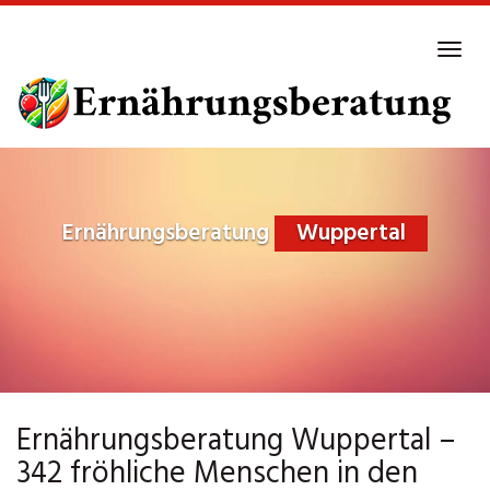
Skip
to
Tog
main
navi
content
Ernährungsberatung
Wuppertal
Ernährungsberatung Wuppertal –
342 fröhliche Menschen in den