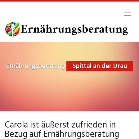
Skip
to
Tog
main
navi
content
Ernährungsberatung
Spittal an der Drau
Carola ist äußerst zufrieden in
Bezug auf Ernährungsberatung