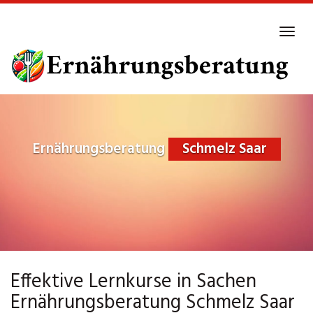
Skip
to
Tog
main
navi
content
Ernährungsberatung
Schmelz Saar
Effektive Lernkurse in Sachen
Ernährungsberatung Schmelz Saar