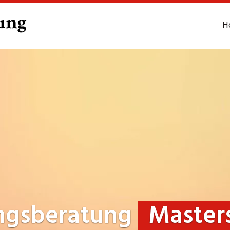
H
ngsberatung
Master