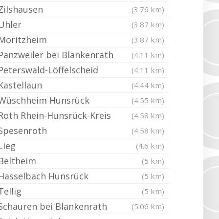
Zilshausen
(3.76 km)
Uhler
(3.87 km)
Moritzheim
(3.87 km)
Panzweiler bei Blankenrath
(4.11 km)
Peterswald-Löffelscheid
(4.11 km)
Kastellaun
(4.44 km)
Wüschheim Hunsrück
(4.55 km)
Roth Rhein-Hunsrück-Kreis
(4.58 km)
Spesenroth
(4.58 km)
Lieg
(4.6 km)
Beltheim
(5 km)
Hasselbach Hunsrück
(5 km)
Tellig
(5 km)
Schauren bei Blankenrath
(5.06 km)