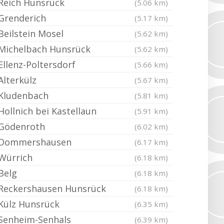
Reich Hunsrück
(5.06 km)
Grenderich
(5.17 km)
Beilstein Mosel
(5.62 km)
Michelbach Hunsrück
(5.62 km)
Ellenz-Poltersdorf
(5.66 km)
Alterkülz
(5.67 km)
Kludenbach
(5.81 km)
Hollnich bei Kastellaun
(5.91 km)
Gödenroth
(6.02 km)
Dommershausen
(6.17 km)
Würrich
(6.18 km)
Belg
(6.18 km)
Reckershausen Hunsrück
(6.18 km)
Külz Hunsrück
(6.35 km)
Senheim-Senhals
(6.39 km)