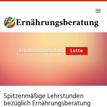
Skip
to
Tog
main
navi
content
Ernährungsberatung
Lotte
Spitzenmäßige Lehrstunden
bezüglich Ernährungsberatung