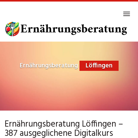
Skip
to
Tog
main
navi
content
Ernährungsberatung
Löffingen
Ernährungsberatung Löffingen –
387 ausgeglichene Digitalkurs