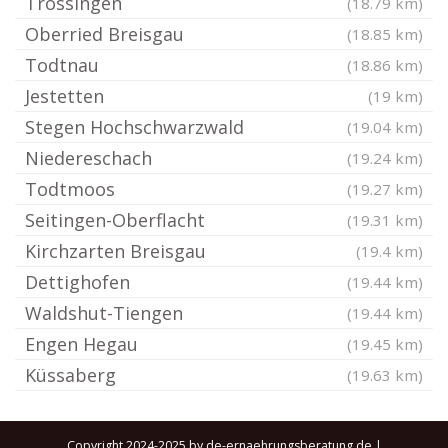
Trossingen
(18.79 km)
Oberried Breisgau
(18.85 km)
Todtnau
(18.86 km)
Jestetten
(19 km)
Stegen Hochschwarzwald
(19.04 km)
Niedereschach
(19.24 km)
Todtmoos
(19.27 km)
Seitingen-Oberflacht
(19.31 km)
Kirchzarten Breisgau
(19.4 km)
Dettighofen
(19.44 km)
Waldshut-Tiengen
(19.44 km)
Engen Hegau
(19.45 km)
Küssaberg
(19.63 km)
Copyright 2024-2025 by de-ernaehrungsberatung.de |