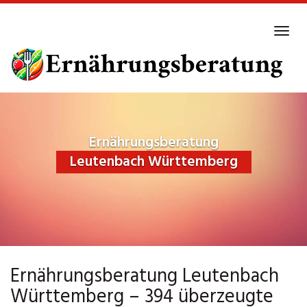
Skip
to
Tog
main
navi
content
Ernährungsberatung
Leutenbach Württemberg
Ernährungsberatung Leutenbach
Württemberg – 394 überzeugte