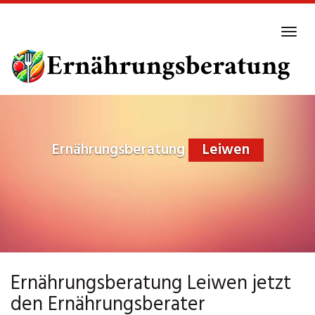
Skip
to
Tog
main
navi
content
Ernährungsberatung
Leiwen
Ernährungsberatung Leiwen jetzt
den Ernährungsberater