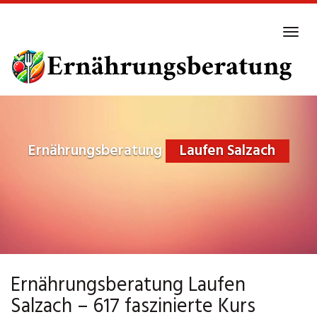
Skip
to
Tog
main
navi
content
Ernährungsberatung
Laufen Salzach
Ernährungsberatung Laufen
Salzach – 617 faszinierte Kurs