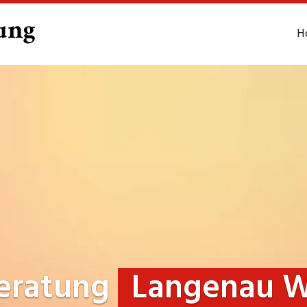
H
eratung
Langenau 