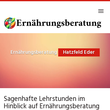
Skip
to
Tog
main
navi
content
Ernährungsberatung
Hatzfeld Eder
Sagenhafte Lehrstunden im
Hinblick auf Ernährungsberatung