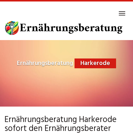
Skip
to
Tog
main
navi
content
Ernährungsberatung
Harkerode
Ernährungsberatung Harkerode
sofort den Ernährungsberater