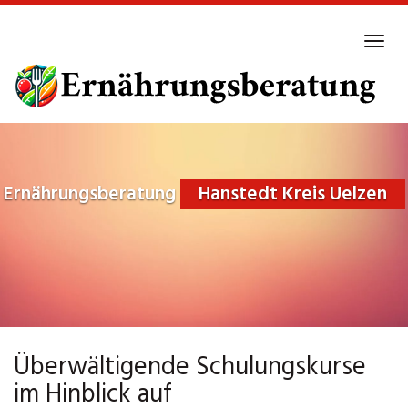
Skip
to
Tog
main
navi
content
Ernährungsberatung
Hanstedt Kreis Uelzen
Überwältigende Schulungskurse
im Hinblick auf