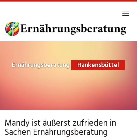
Skip
to
Tog
main
navi
content
Ernährungsberatung
Hankensbüttel
Mandy ist äußerst zufrieden in
Sachen Ernährungsberatung