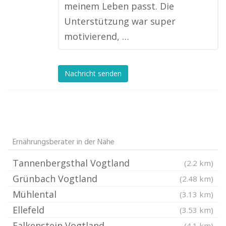
meinem Leben passt. Die
Unterstützung war super
motivierend, …
Nachricht senden
Ernährungsberater in der Nähe
Tannenbergsthal Vogtland
(2.2 km)
Grünbach Vogtland
(2.48 km)
Mühlental
(3.13 km)
Ellefeld
(3.53 km)
Falkenstein Vogtland
(4.1 km)