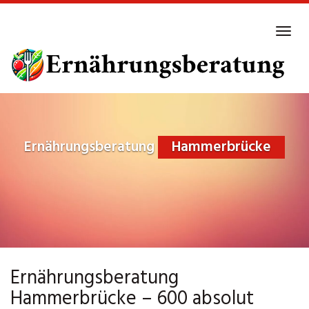
Skip
to
Tog
main
navi
content
Ernährungsberatung
Hammerbrücke
Ernährungsberatung
Hammerbrücke – 600 absolut