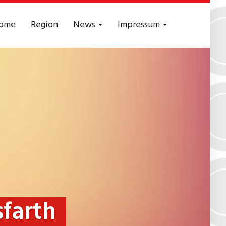
ome
Region
News
Impressum
sfarth