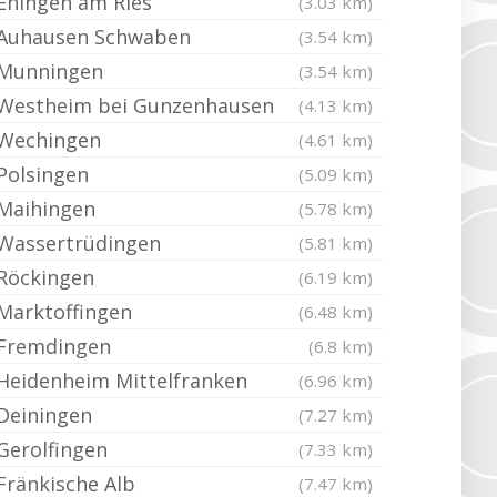
Ehingen am Ries
(3.03 km)
Auhausen Schwaben
(3.54 km)
Munningen
(3.54 km)
Westheim bei Gunzenhausen
(4.13 km)
Wechingen
(4.61 km)
Polsingen
(5.09 km)
Maihingen
(5.78 km)
Wassertrüdingen
(5.81 km)
Röckingen
(6.19 km)
Marktoffingen
(6.48 km)
Fremdingen
(6.8 km)
Heidenheim Mittelfranken
(6.96 km)
Deiningen
(7.27 km)
Gerolfingen
(7.33 km)
Fränkische Alb
(7.47 km)