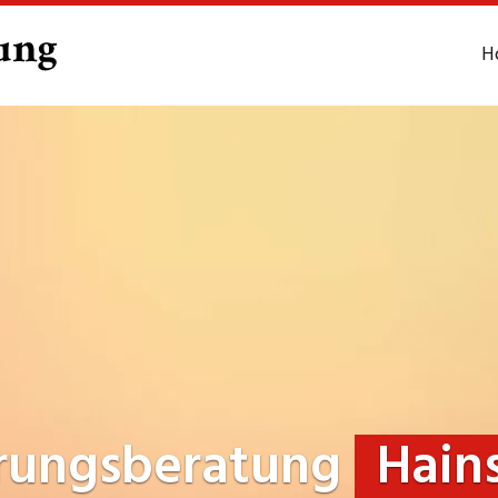
H
rungsberatung
Hain