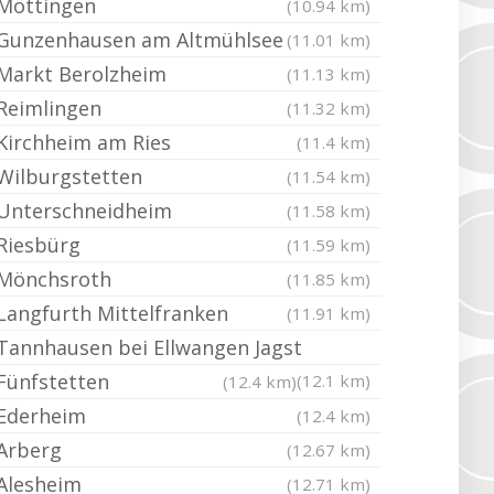
Möttingen
(10.94 km)
Gunzenhausen am Altmühlsee
(11.01 km)
Markt Berolzheim
(11.13 km)
Reimlingen
(11.32 km)
Kirchheim am Ries
(11.4 km)
Wilburgstetten
(11.54 km)
Unterschneidheim
(11.58 km)
Riesbürg
(11.59 km)
Mönchsroth
(11.85 km)
Langfurth Mittelfranken
(11.91 km)
Tannhausen bei Ellwangen Jagst
Fünfstetten
(12.1 km)
(12.4 km)
Ederheim
(12.4 km)
Arberg
(12.67 km)
Alesheim
(12.71 km)