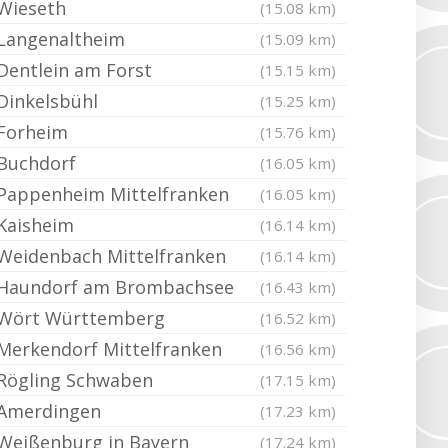
Wieseth
(15.08 km)
Langenaltheim
(15.09 km)
Dentlein am Forst
(15.15 km)
Dinkelsbühl
(15.25 km)
Forheim
(15.76 km)
Buchdorf
(16.05 km)
Pappenheim Mittelfranken
(16.05 km)
Kaisheim
(16.14 km)
Weidenbach Mittelfranken
(16.14 km)
Haundorf am Brombachsee
(16.43 km)
Wört Württemberg
(16.52 km)
Merkendorf Mittelfranken
(16.56 km)
Rögling Schwaben
(17.15 km)
Amerdingen
(17.23 km)
Weißenburg in Bayern
(17.24 km)